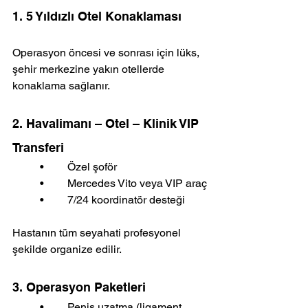
1. 5 Yıldızlı Otel Konaklaması
Operasyon öncesi ve sonrası için lüks, 
şehir merkezine yakın otellerde 
konaklama sağlanır.
2. Havalimanı – Otel – Klinik VIP 
Transferi
	•	Özel şoför
	•	Mercedes Vito veya VIP araç
	•	7/24 koordinatör desteği
Hastanın tüm seyahati profesyonel 
şekilde organize edilir.
3. Operasyon Paketleri
	•	Penis uzatma (ligament 