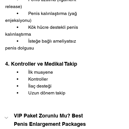
release)
	•	Penis kalınlaştırma (yağ 
enjeksiyonu)
	•	Kök hücre destekli penis 
kalınlaştırma
	•	İsteğe bağlı ameliyatsız 
penis dolgusu
4. Kontroller ve Medikal Takip
	•	İlk muayene
	•	Kontroller
	•	İlaç desteği
	•	Uzun dönem takip
VIP Paket Zorunlu Mu? Best 
Penis Enlargement Packages 