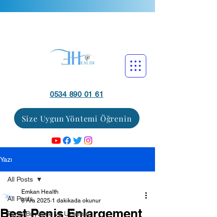
0534 890 01 61
Size Uygun Yöntemi Öğrenin
Yazı
All Posts
Emkan Health
All Posts
8 Ara 2025
1 dakikada okunur
Best Penis Enlargement
Penis Büyütme ve Uzatma