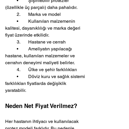
	•	Şişirilebilir protezler 
(özellikle üç parçalı) daha pahalıdır.
	2.	Marka ve model
	•	Kullanılan malzemenin 
kalitesi, dayanıklılığı ve marka değeri 
fiyat üzerinde etkilidir.
	3.	Hastane ve cerrah
	•	Ameliyatın yapılacağı 
hastane, kullanılan malzemeler ve 
cerrahın deneyimi maliyeti belirler.
	4.	Ülke ve şehir farklılıkları
	•	Döviz kuru ve sağlık sistemi 
farklılıkları fiyatlarda değişiklik 
yaratabilir.
Neden Net Fiyat Verilmez?
Her hastanın ihtiyacı ve kullanılacak 
protez modeli farklıdır. Bu nedenle 