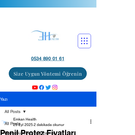
0534 890 01 61
Size Uygun Yöntemi Öğrenin
Yazı
All Posts
Emkan Health
All Posts
25 Eyl 2025
2 dakikada okunur
Penil Protez Fiyatları
Penis Büyütme ve Uzatma