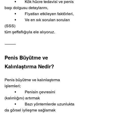
	•	Kök hücre tedavisi ve penis 
başı dolgusu detaylarını,
	•	Fiyatları etkileyen faktörleri,
	•	Ve en sık sorulan soruları 
(SSS)
tüm şeffaflığıyla ele alıyoruz.
⸻
Penis Büyütme ve 
Kalınlaştırma Nedir?
Penis büyütme ve kalınlaştırma 
işlemleri;
	•	Penisin çevresini 
(kalınlığını) artırmak
	•	Bazı yöntemlerde uzunlukta 
da görsel iyileşme sağlamak