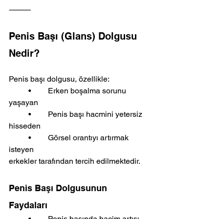
⸻
Penis Başı (Glans) Dolgusu 
Nedir?
Penis başı dolgusu, özellikle:
	•	Erken boşalma sorunu 
yaşayan
	•	Penis başı hacmini yetersiz 
hisseden
	•	Görsel orantıyı artırmak 
isteyen
erkekler tarafından tercih edilmektedir.
Penis Başı Dolgusunun 
Faydaları
	•	Penis başında hacim artışı