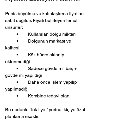
Penis büyütme ve kalınlaştırma fiyatları 
sabit değildir. Fiyatı belirleyen temel 
unsurlar:
	•	Kullanılan dolgu miktarı
	•	Dolgunun markası ve 
kalitesi
	•	Kök hücre eklenip 
eklenmediği
	•	Sadece gövde mi, baş + 
gövde mi yapıldığı
	•	Daha önce işlem yapılıp 
yapılmadığı
	•	Kombine tedavi planı
Bu nedenle “tek fiyat” yerine, kişiye özel 
planlama esastır.