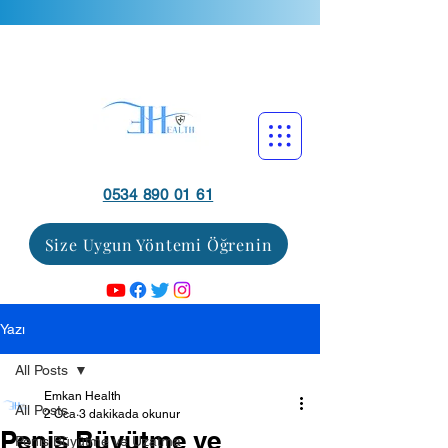
0534 890 01 61
Size Uygun Yöntemi Öğrenin
Yazı
All Posts
Emkan Health
All Posts
2 Oca
3 dakikada okunur
Penis Büyütme ve
Penis Büyütme ve Uzatma