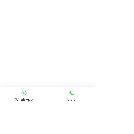
WhatsApp
Telefon
Penis Büyütme ve Kalınlaştırma Fiyatları 