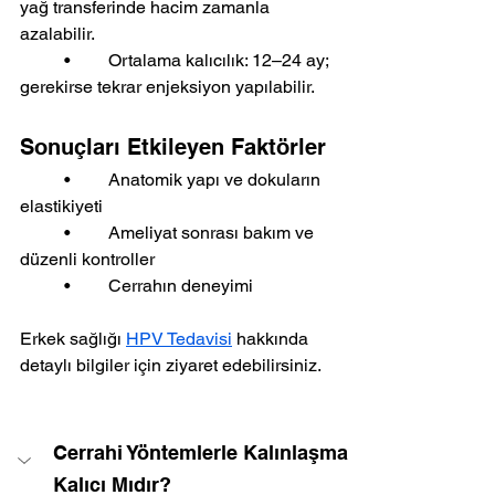
yağ transferinde hacim zamanla 
azalabilir.
	•	Ortalama kalıcılık: 12–24 ay; 
gerekirse tekrar enjeksiyon yapılabilir.
Sonuçları Etkileyen Faktörler
	•	Anatomik yapı ve dokuların 
elastikiyeti
	•	Ameliyat sonrası bakım ve 
düzenli kontroller
	•	Cerrahın deneyimi
Erkek sağlığı 
HPV Tedavisi
 hakkında 
detaylı bilgiler için ziyaret edebilirsiniz.
Cerrahi Yöntemlerle Kalınlaşma 
Kalıcı Mıdır?