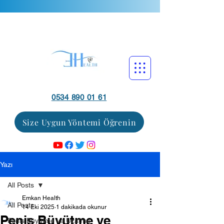
0534 890 01 61
Size Uygun Yöntemi Öğrenin
Yazı
All Posts
Emkan Health
All Posts
14 Eki 2025
1 dakikada okunur
Penis Büyütme ve
Penis Büyütme ve Uzatma